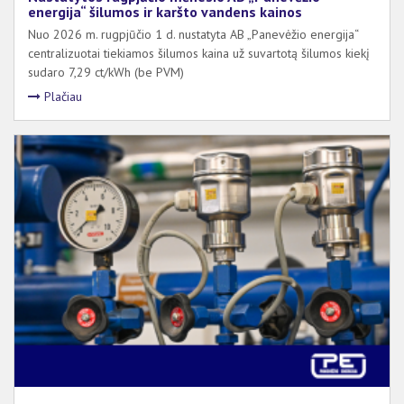
energija“ šilumos ir karšto vandens kainos
Nuo 2026 m. rugpjūčio 1 d. nustatyta AB „Panevėžio energija“
centralizuotai tiekiamos šilumos kaina už suvartotą šilumos kiekį
sudaro 7,29 ct/kWh (be PVM)
Plačiau