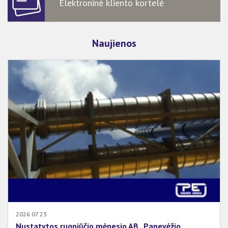
Elektroninė kliento kortelė
Naujienos
2026 07 23
Nustatytos rugpjūčio mėnesio AB „Panevėžio