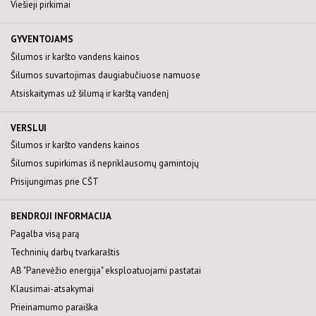
Viešieji pirkimai
GYVENTOJAMS
Šilumos ir karšto vandens kainos
Šilumos suvartojimas daugiabučiuose namuose
Atsiskaitymas už šilumą ir karštą vandenį
VERSLUI
Šilumos ir karšto vandens kainos
Šilumos supirkimas iš nepriklausomų gamintojų
Prisijungimas prie CŠT
BENDROJI INFORMACIJA
Pagalba visą parą
Techninių darbų tvarkaraštis
AB "Panevėžio energija" eksploatuojami pastatai
Klausimai-atsakymai
Prieinamumo paraiška