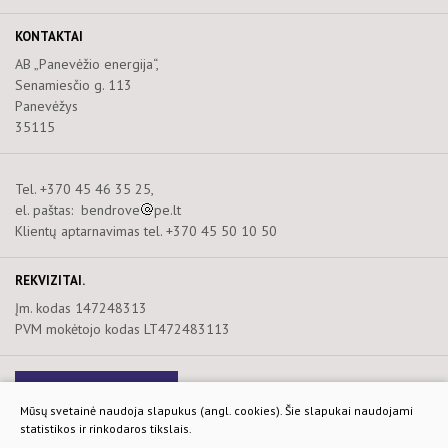
KONTAKTAI
AB „Panevėžio energija“,
Senamiesčio g. 113
Panevėžys
35115
Tel. +370 45 46 35 25,
el. paštas: bendrove
pe.lt
Klientų aptarnavimas tel. +370 45 50 10 50
REKVIZITAI.
Įm. kodas 147248313
PVM mokėtojo kodas LT472483113
Naujienlaiškis
Mūsų svetainė naudoja slapukus (angl. cookies). Šie slapukai naudojami
statistikos ir rinkodaros tikslais.