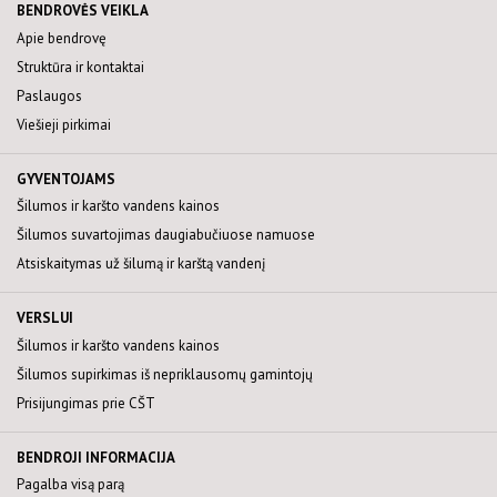
BENDROVĖS VEIKLA
Šilumos paskirstymo tvarka
Šilumos ir karšto vandens kainos
Elektros energijos pirkimai biržoje
Apie bendrovę
Atsiskaitymas už šilumą ir karštą vandenį
Sutarčių sudarymas
Gamtinių dujų pirkimai biržoje
Kompensacijos už šilumą ir karštą vandenį
Prisijungimas prie CŠT
Aktuali informacija
Struktūra ir kontaktai
Kiti kuro pirkimai
Ar jums priklauso kompensacija?
Šilumos supirkimas iš nepriklausomų šilumos gamintoj
Teisinė informacija
Paslaugos
APSAUGOS ZONOS
Sutarčių sudarymas/nutraukimas
Dėl savitarnos portalo
Kaip taupyti šilumą
Viešieji pirkimai
Šilumos punkto modernizacija
Klausimai ir atsakymai
Kitos nuorodos
Klausimai ir atsakymai
GYVENTOJAMS
Šilumos ir karšto vandens kainos
Šilumos suvartojimas daugiabučiuose namuose
Atsiskaitymas už šilumą ir karštą vandenį
VERSLUI
Šilumos ir karšto vandens kainos
Šilumos supirkimas iš nepriklausomų gamintojų
Prisijungimas prie CŠT
BENDROJI INFORMACIJA
Pagalba visą parą