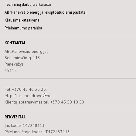
Techninių darbų tvarkaraštis
AB "Panevėžio energija" eksploatuojami pastatai
Klausimai-atsakymai
Prieinamumo paraiška
KONTAKTAI
AB „Panevėžio energija“,
Senamiesčio g. 113
Panevėžys
35115
Tel. +370 45 46 35 25,
el. paštas: bendrove
pe.lt
Klientų aptarnavimas tel. +370 45 50 10 50
REKVIZITAI.
Įm. kodas 147248313
PVM mokėtojo kodas LT472483113