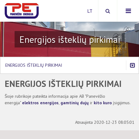
Energijos išteklių pirkimai
Apie bendrovę
Investicinė politika
ENERGIJOS IŠTEKLIŲ PIRKIMAI
Paslaugos
Viešieji pirkimai
ENERGIJOS IŠTEKLIŲ PIRKIMAI
APIE BENDROVĘ
Energijos išteklių pirkimai
INVESTICINĖ POLITIKA
Apsaugos zonos
Šioje rubrikoje pateikta informacija apie AB "Panevėžio
energija"
elektros energijos
,
gamtinių dujų
ir
kito kuro
įsigijimus.
PASLAUGOS
VIEŠIEJI PIRKIMAI
Atnaujinta 2020-12-23 08:05:01
Šilumos ir karšto vandens kainos
ENERGIJOS IŠTEKLIŲ PIRKIMAI
Šilumos suvartojimas daugiabučiuose namuose
Energijos išteklių pirkimų planas