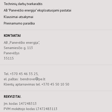
Techninių darbų tvarkaraštis
AB "Panevėžio energija" eksploatuojami pastatai
Klausimai-atsakymai
Prieinamumo paraiška
KONTAKTAI
AB „Panevėžio energija“,
Senamiesčio g. 113
Panevėžys
35115
Tel. +370 45 46 35 25,
el. paštas: bendrove
pe.lt
Klientų aptarnavimas tel. +370 45 50 10 50
REKVIZITAI.
Įm. kodas 147248313
PVM mokėtojo kodas LT472483113