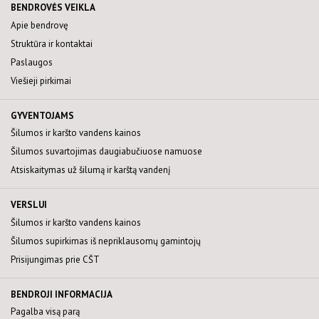
Šilumos paskirstymo tvarka
Šilumos ir karšto vandens kainos
BENDROVĖS VEIKLA
APSAUGOS ZONOS
Atsiskaitymas už šilumą ir karštą vandenį
Sutarčių sudarymas
Apie bendrovę
Kompensacijos už šilumą ir karštą vandenį
Prisijungimas prie CŠT
Aktuali informacija
Struktūra ir kontaktai
Ar jums priklauso kompensacija?
Šilumos supirkimas iš nepriklausomų šilumos gamintoj
Teisinė informacija
Paslaugos
Sutarčių sudarymas/nutraukimas
Dėl savitarnos portalo
Kaip taupyti šilumą
Viešieji pirkimai
Šilumos punkto modernizacija
Klausimai ir atsakymai
Kitos nuorodos
Klausimai ir atsakymai
GYVENTOJAMS
Šilumos ir karšto vandens kainos
Šilumos suvartojimas daugiabučiuose namuose
Atsiskaitymas už šilumą ir karštą vandenį
VERSLUI
Šilumos ir karšto vandens kainos
Šilumos supirkimas iš nepriklausomų gamintojų
Prisijungimas prie CŠT
BENDROJI INFORMACIJA
Pagalba visą parą