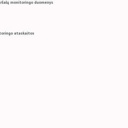
teršalų monitoringo duomenys
toringo ataskaitos