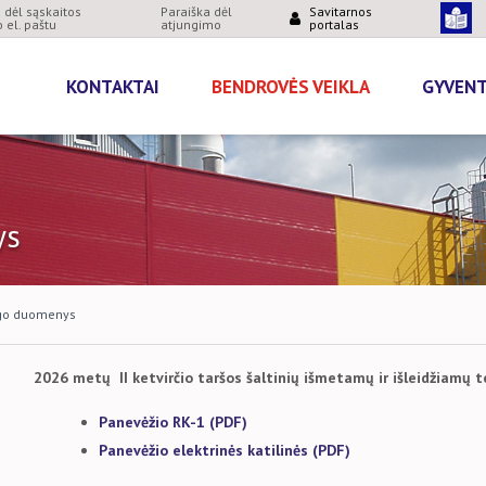
dėl sąskaitos
Paraiška dėl
Savitarnos
 el. paštu
atjungimo
portalas
KONTAKTAI
BENDROVĖS VEIKLA
GYVEN
ys
ngo duomenys
2026 metų II ketvirčio taršos šaltinių išmetamų ir išleidžiamų
Panevėžio RK-1 (PDF)
Panevėžio elektrinės katilinės (PDF)