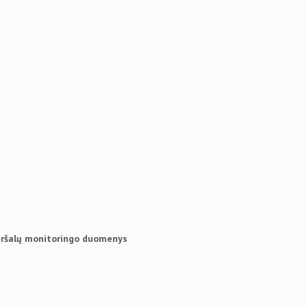
teršalų monitoringo duomenys