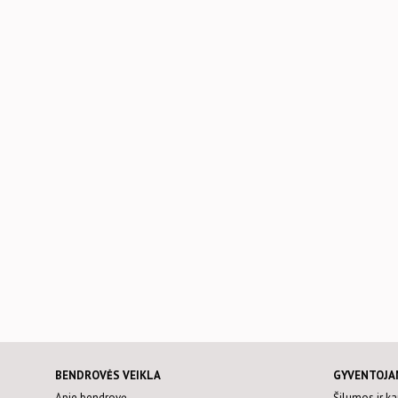
BENDROVĖS VEIKLA
GYVENTOJA
Apie bendrovę
Šilumos ir k