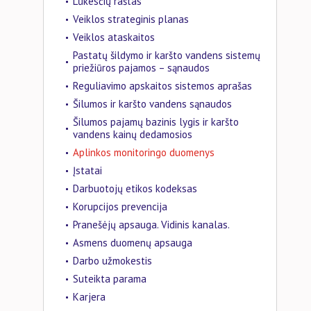
Lūkesčių raštas
Veiklos strateginis planas
Veiklos ataskaitos
Pastatų šildymo ir karšto vandens sistemų
priežiūros pajamos – sąnaudos
Reguliavimo apskaitos sistemos aprašas
Šilumos ir karšto vandens sąnaudos
Šilumos pajamų bazinis lygis ir karšto
vandens kainų dedamosios
Aplinkos monitoringo duomenys
Įstatai
Darbuotojų etikos kodeksas
Korupcijos prevencija
Pranešėjų apsauga. Vidinis kanalas.
Asmens duomenų apsauga
Darbo užmokestis
Suteikta parama
Karjera