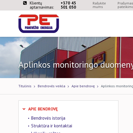
Klientų
+370 45
Rašykite
Prašymas 
aptarnavimas:
501 050
mums
pateikimo
Aplinkos monitoringo duomen
Titulinis
Bendrovės veikla
Apie bendrovę
Aplinkos monitori
APIE BENDROVĘ
Bendrovės istorija
Struktūra ir kontaktai