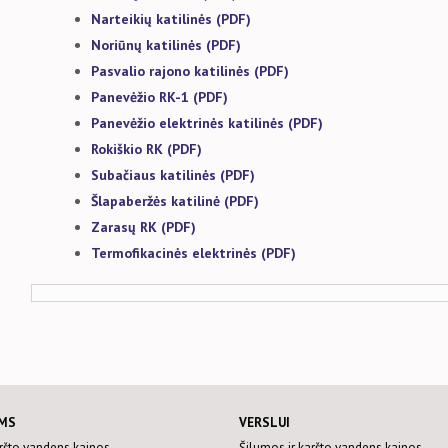
Narteikių katilinės (PDF)
Noriūnų katilinės (PDF)
Pasvalio rajono katilinės (PDF)
Panevėžio RK-1 (PDF)
Panevėžio elektrinės katilinės (PDF)
Rokiškio RK (PDF)
Subačiaus katilinės (PDF)
Šlapaberžės katilinė (PDF)
Zarasų RK (PDF)
Termofikacinės elektrinės (PDF)
MS
VERSLUI
aršto vandens kainos
Šilumos ir karšto vandens kainos