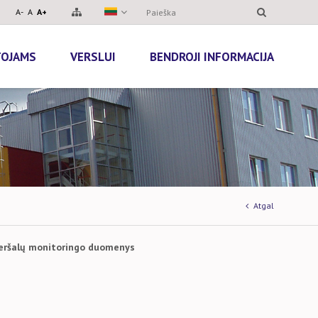
A-
A
A+
TOJAMS
VERSLUI
BENDROJI INFORMACIJA
Atgal
 teršalų monitoringo duomenys