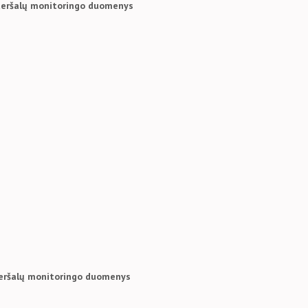
ų teršalų monitoringo duomenys
 teršalų monitoringo duomenys