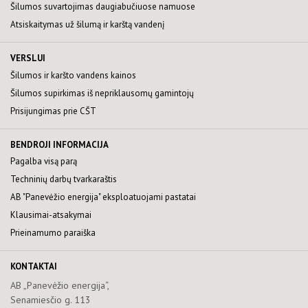
Šilumos suvartojimas daugiabučiuose namuose
Atsiskaitymas už šilumą ir karštą vandenį
VERSLUI
Šilumos ir karšto vandens kainos
Šilumos supirkimas iš nepriklausomų gamintojų
Prisijungimas prie CŠT
BENDROJI INFORMACIJA
Pagalba visą parą
Techninių darbų tvarkaraštis
AB "Panevėžio energija" eksploatuojami pastatai
Klausimai-atsakymai
Prieinamumo paraiška
KONTAKTAI
AB „Panevėžio energija“,
Senamiesčio g. 113