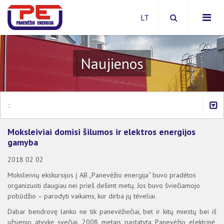
Naujienos
Apie bendrovę
Investicinė politika
:
Paslaugos
Šilumos ir karšto vandens kainos
Viešieji pirkimai
Šilumos suvartojimas daugiabučiuose namuose
Moksleiviai domisi šilumos ir elektros energijos
2026 METAI
Energijos išteklių pirkimai
Šilumos paskirstymo tvarka
Šilumos ir karšto vandens kainos
gamyba
ARCHYVAS
Apsaugos zonos
Atsiskaitymas už šilumą ir karštą vandenį
Sutarčių sudarymas
2018 02 02
Kompensacijos už šilumą ir karštą vandenį
Prisijungimas prie CŠT
Aktuali informacija
Moksleivių ekskursijos į AB „Panevėžio energija“ buvo pradėtos
Ar jums priklauso kompensacija?
Šilumos supirkimas iš nepriklausomų šilumos gamintoj
Teisinė informacija
organizuoti daugiau nei prieš dešimt metų. Jos buvo šviečiamojo
Sutarčių sudarymas/nutraukimas
Dėl savitarnos portalo
Kaip taupyti šilumą
pobūdžio – parodyti vaikams, kur dirba jų tėveliai.
Šilumos punkto modernizacija
Klausimai ir atsakymai
Kitos nuorodos
Dabar bendrovę lanko ne tik panevėžiečiai, bet ir kitų miestų bei iš
Klausimai ir atsakymai
užsienio atvykę svečiai. 2008 metais pastatyta Panevėžio elektrinė,