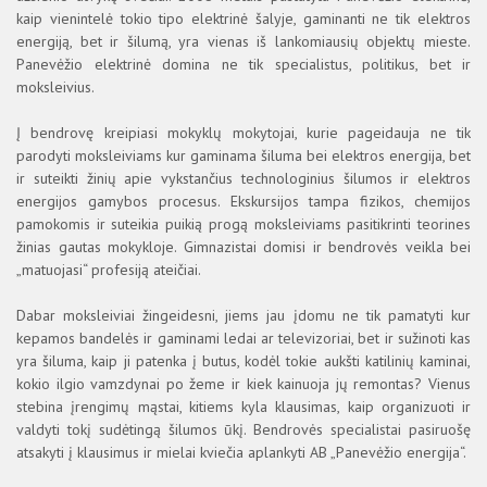
kaip vienintelė tokio tipo elektrinė šalyje, gaminanti ne tik elektros
energiją, bet ir šilumą, yra vienas iš lankomiausių objektų mieste.
Panevėžio elektrinė domina ne tik specialistus, politikus, bet ir
moksleivius.
Į bendrovę kreipiasi mokyklų mokytojai, kurie pageidauja ne tik
parodyti moksleiviams kur gaminama šiluma bei elektros energija, bet
ir suteikti žinių apie vykstančius technologinius šilumos ir elektros
energijos gamybos procesus. Ekskursijos tampa fizikos, chemijos
pamokomis ir suteikia puikią progą moksleiviams pasitikrinti teorines
žinias gautas mokykloje. Gimnazistai domisi ir bendrovės veikla bei
„matuojasi“ profesiją ateičiai.
Dabar moksleiviai žingeidesni, jiems jau įdomu ne tik pamatyti kur
kepamos bandelės ir gaminami ledai ar televizoriai, bet ir sužinoti kas
yra šiluma, kaip ji patenka į butus, kodėl tokie aukšti katilinių kaminai,
kokio ilgio vamzdynai po žeme ir kiek kainuoja jų remontas? Vienus
stebina įrengimų mąstai, kitiems kyla klausimas, kaip organizuoti ir
valdyti tokį sudėtingą šilumos ūkį. Bendrovės specialistai pasiruošę
atsakyti į klausimus ir mielai kviečia aplankyti AB „Panevėžio energija“.