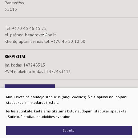
Panevėžys
35115
Tel. +370 45 46 35 25,
el. paštas: bendrove
pe.lt
Klientų aptarnavimas tel. +370 45 50 10 50
REKVIZITAI.
Įm. kodas 147248313
PVM mokėtojo kodas LT472483113
Naujienlaiškis
Mūsų svetainė naudoja slapukus (angl. cookies). Šie slapukai naudojami
statistikos ir rinkodaros tikslais.
Privatumo ir slapukų politika
Jei Jūs sutinkate, kad šiems tikslams būtų naudojami slapukai, spauskite
„Sutinku“ ir toliau naudokitės svetaine.
© 2026. Visos teisės saugomos.
Sprendimas:
TEXUS
Sutinku