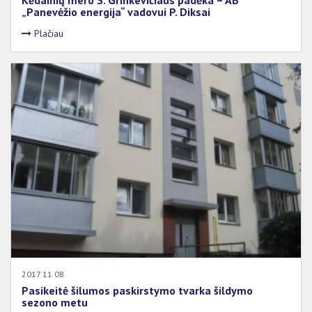
Kėdainių mero S. Grinkevičiaus padėka – AB
„Panevėžio energija“ vadovui P. Diksai
Plačiau
2017 11 08
Pasikeitė šilumos paskirstymo tvarka šildymo
sezono metu