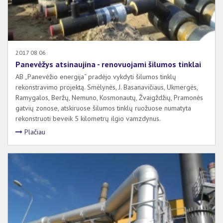
2017 08 06
Panevėžys atsinaujina - renovuojami šilumos tinklai
AB „Panevėžio energija“ pradėjo vykdyti šilumos tinklų
rekonstravimo projektą. Smėlynės, J. Basanavičiaus, Ukmergės,
Ramygalos, Beržų, Nemuno, Kosmonautų, Žvaigždžių, Pramonės
gatvių zonose, atskiruose šilumos tinklų ruožuose numatyta
rekonstruoti beveik 5 kilometrų ilgio vamzdynus.
Plačiau