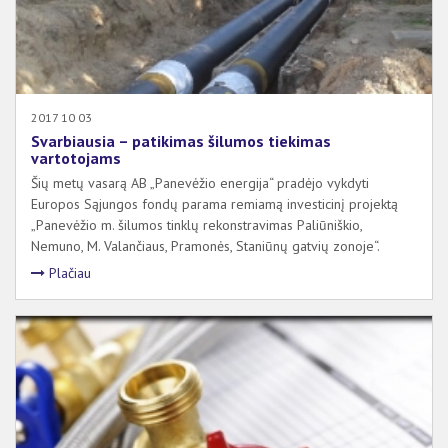
2017 10 03
Svarbiausia – patikimas šilumos tiekimas
vartotojams
Šių metų vasarą AB „Panevėžio energija“ pradėjo vykdyti
Europos Sąjungos fondų parama remiamą investicinį projektą
„Panevėžio m. šilumos tinklų rekonstravimas Paliūniškio,
Nemuno, M. Valančiaus, Pramonės, Staniūnų gatvių zonoje“.
Plačiau