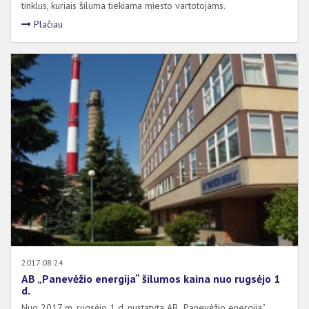
tinklus, kuriais šiluma tiekiama miesto vartotojams.
Plačiau
2017 08 24
AB „Panevėžio energija“ šilumos kaina nuo rugsėjo 1
d.
Nuo 2017 m. rugsėjo 1 d. nustatyta AB „Panevėžio energija“