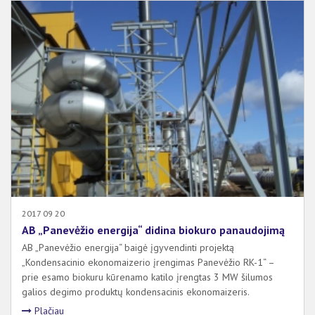
2017 09 20
AB „Panevėžio energija“ didina biokuro panaudojimą
AB „Panevėžio energija“ baigė įgyvendinti projektą
„Kondensacinio ekonomaizerio įrengimas Panevėžio RK-1“ –
prie esamo biokuru kūrenamo katilo įrengtas 3 MW šilumos
galios degimo produktų kondensacinis ekonomaizeris.
Plačiau