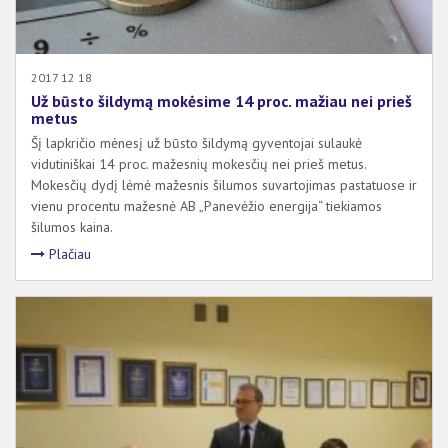
2017 12 18
Už būsto šildymą mokėsime 14 proc. mažiau nei prieš
metus
Šį lapkričio mėnesį už būsto šildymą gyventojai sulaukė
vidutiniškai 14 proc. mažesnių mokesčių nei prieš metus.
Mokesčių dydį lėmė mažesnis šilumos suvartojimas pastatuose ir
vienu procentu mažesnė AB „Panevėžio energija“ tiekiamos
šilumos kaina.
Plačiau