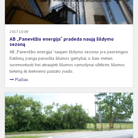
2017 10 09
AB „Panevėžio energija“ pradeda naują šildymo
sezoną
AB „Panevėžio energija“ naujam šildymo sezonui yra pasirengusi.
Katilinių įranga paruošta šilumos gamybai, o šiais metais
suremontuoti bei atnaujinti šilumos vamzdynai užtikrins šilumos
tiekimą iki kiekvieno pastato įvado.
Plačiau