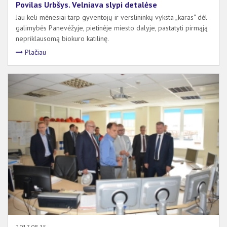
Povilas Urbšys. Velniava slypi detalėse
Jau keli mėnesiai tarp gyventojų ir verslininkų vyksta „karas“ dėl
galimybės Panevėžyje, pietinėje miesto dalyje, pastatyti pirmąją
nepriklausomą biokuro katilinę.
Plačiau
2017 08 15