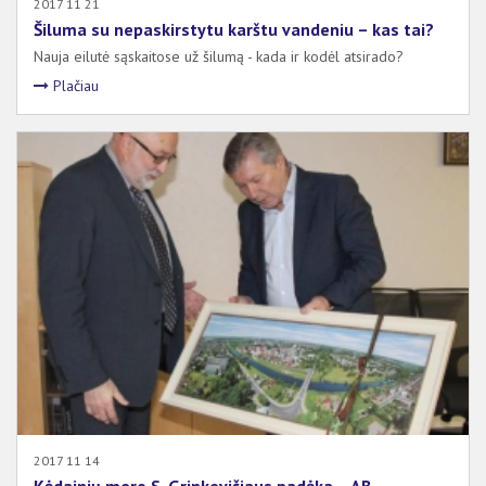
2017 11 21
Šiluma su nepaskirstytu karštu vandeniu – kas tai?
Nauja eilutė sąskaitose už šilumą - kada ir kodėl atsirado?
Plačiau
2017 11 14