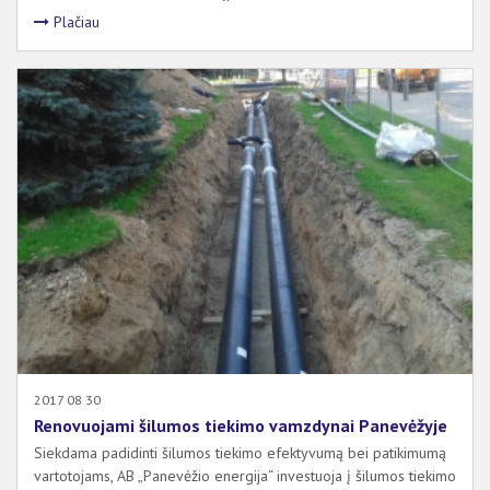
Plačiau
2017 08 30
Renovuojami šilumos tiekimo vamzdynai Panevėžyje
Siekdama padidinti šilumos tiekimo efektyvumą bei patikimumą
vartotojams, AB „Panevėžio energija“ investuoja į šilumos tiekimo