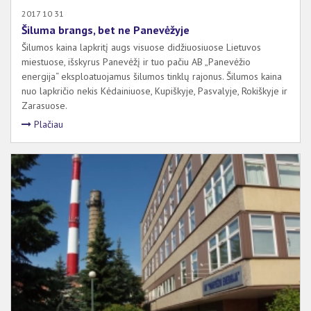
2017 10 31
Šiluma brangs, bet ne Panevėžyje
Šilumos kaina lapkritį augs visuose didžiuosiuose Lietuvos
miestuose, išskyrus Panevėžį ir tuo pačiu AB „Panevėžio
energija“ eksploatuojamus šilumos tinklų rajonus. Šilumos kaina
nuo lapkričio nekis Kėdainiuose, Kupiškyje, Pasvalyje, Rokiškyje ir
Zarasuose.
Plačiau