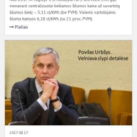
vienanarė centralizuotai tiekiamos šilumos kaina už suvartotą
šilumos kiekį – 5,11 ct/kWh (be PVM). Visiems vartotojams
šiluma kainuos 6,18 ct/kWh (su 21 proc. PVM).
Plačiau
2017 08 17