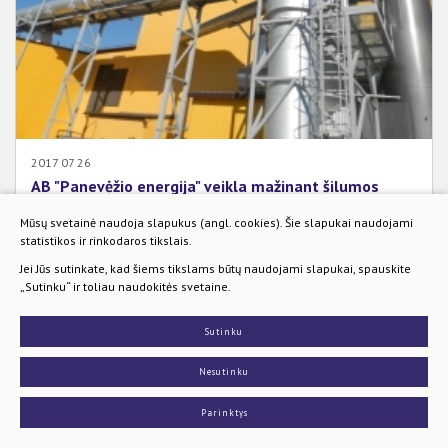
2017 07 26
AB "Panevėžio energija" veikla mažinant šilumos
kainas
Mūsų svetainė naudoja slapukus (angl. cookies). Šie slapukai naudojami
AB "Panevėžio energija" siekdama kuo mažesnės šilumos kainos
statistikos ir rinkodaros tikslais.
ir toliau plečia biokuro panaudojimą bei investuoja į šilumos
Jei Jūs sutinkate, kad šiems tikslams būtų naudojami slapukai, spauskite
trasų rekonstrukciją, užtikrindama patikimą šilumos tiekimą
„Sutinku“ ir toliau naudokitės svetaine.
vartotojams.
Plačiau
Sutinku
Nesutinku
Parinktys