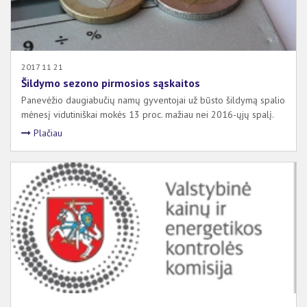
2017 11 21
Šildymo sezono pirmosios sąskaitos
Panevėžio daugiabučių namų gyventojai už būsto šildymą spalio
mėnesį vidutiniškai mokės 13 proc. mažiau nei 2016-ųjų spalį.
Plačiau