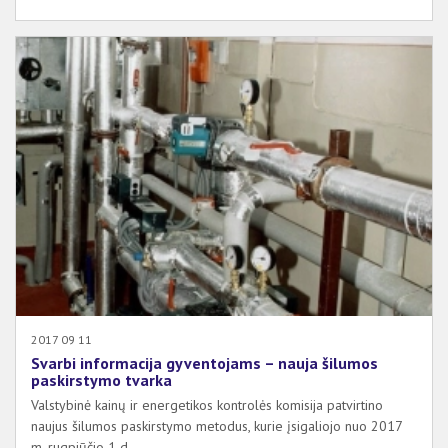
2017 09 11
Svarbi informacija gyventojams – nauja šilumos
paskirstymo tvarka
Valstybinė kainų ir energetikos kontrolės komisija patvirtino
naujus šilumos paskirstymo metodus, kurie įsigaliojo nuo 2017
m. rugpjūčio 1 d.