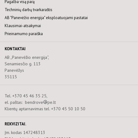
Pagalba visą parą
Techninių darbų tvarkaraštis
AB "Panevėžio energija" eksploatuojami pastatai
Klausimai-atsakymai
Prieinamumo paraiška
KONTAKTAI
AB „Panevėžio energija“,
Senamiesčio g. 113
Panevėžys
35115
Tel. +370 45 46 35 25,
el. paštas: bendrove
pe.lt
Klientų aptarnavimas tel. +370 45 50 10 50
REKVIZITAI.
Įm. kodas 147248313