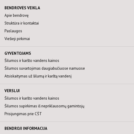
BENDROVĖS VEIKLA
Apie bendrovę
Struktūra ir kontaktai
Paslaugos
Viešieji pirkimai
GYVENTOJAMS
Šilumos ir karšto vandens kainos
Šilumos suvartojimas daugiabučiuose namuose
Atsiskaitymas už šilumą ir karštą vandenį
VERSLUI
Šilumos ir karšto vandens kainos
Šilumos supirkimas iš nepriklausomų gamintojų
Prisijungimas prie CŠT
BENDROJI INFORMACIJA