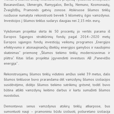
2020
Basanavičiaus, Ukmergės, Ramygalos, Beržų, Nemuno, Kosmonautų,
2019
Žvaigždžių, Pramonės gatvių zonose. Atskiruose šilumos tinklų
ruožuose numatyta rekonstruoti beveik 5 kilometrų ilgio vamzdynus.
2018
Investicijos į šilumos tinklus sudarys daugiau nei 2,15 mln. eurų.
2017
Vykdomam projektui skirta iki 50 procentų jo vertės parama iš
Europos Sąjungos struktūrinių fondų pagal 2014–2020 metų
Europos sąjungos fondų investicijų veiksmų programos „Energijos
efektyvumo ir atsinaujinančių išteklių energijos gamybos ir naudojimo
skatinimas“ priemonę „Šilumos tiekimo tinklų modernizavimas ir
plėtra“. Kitas lėšas projektui įgyvendinti investuos AB „Panevėžio
energija“ .
Rekonstruojamų šilumos tinklų vidutinis amžius siekė 39 metus, dalis
šilumos tinkluose buvo prarandama dėl vamzdynų šilumos izoliacijos
susidėvėjimo, didėjo šilumos tiekimo sutrikimų grėsmė, todėl buvo
būtina atlikti vamzdynų keitimo darbus ir kartu sumažinti šilumos
nuostolius.
Demontavus senus vamzdynus atskirų tinklų atkarpose, bus
sumontuoti nauji – pramoniniu būdu izoliuoti, poliuretano izoliacija