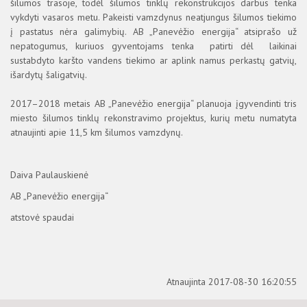
šilumos trasoje, todėl šilumos tinklų rekonstrukcijos darbus tenka
vykdyti vasaros metu. Pakeisti vamzdynus neatjungus šilumos tiekimo
į pastatus nėra galimybių. AB „Panevėžio energija“ atsiprašo už
nepatogumus, kuriuos gyventojams tenka patirti dėl laikinai
sustabdyto karšto vandens tiekimo ar aplink namus perkastų gatvių,
išardytų šaligatvių.
2017–2018 metais AB „Panevėžio energija“ planuoja įgyvendinti tris
miesto šilumos tinklų rekonstravimo projektus, kurių metu numatyta
atnaujinti apie 11,5 km šilumos vamzdynų.
Daiva Paulauskienė
AB „Panevėžio energija“
atstovė spaudai
Atnaujinta 2017-08-30 16:20:55