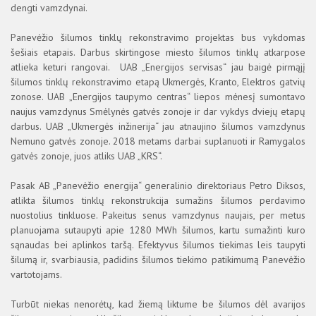
dengti vamzdynai.
Panevėžio šilumos tinklų rekonstravimo projektas bus vykdomas
šešiais etapais. Darbus skirtingose miesto šilumos tinklų atkarpose
atlieka keturi rangovai. UAB „Energijos servisas“ jau baigė pirmąjį
šilumos tinklų rekonstravimo etapą Ukmergės, Kranto, Elektros gatvių
zonose. UAB „Energijos taupymo centras“ liepos mėnesį sumontavo
naujus vamzdynus Smėlynės gatvės zonoje ir dar vykdys dviejų etapų
darbus. UAB „Ukmergės inžinerija“ jau atnaujino šilumos vamzdynus
Nemuno gatvės zonoje. 2018 metams darbai suplanuoti ir Ramygalos
gatvės zonoje, juos atliks UAB „KRS“.
Pasak AB „Panevėžio energija“ generalinio direktoriaus Petro Diksos,
atlikta šilumos tinklų rekonstrukcija sumažins šilumos perdavimo
nuostolius tinkluose. Pakeitus senus vamzdynus naujais, per metus
planuojama sutaupyti apie 1280 MWh šilumos, kartu sumažinti kuro
sąnaudas bei aplinkos taršą. Efektyvus šilumos tiekimas leis taupyti
šilumą ir, svarbiausia, padidins šilumos tiekimo patikimumą Panevėžio
vartotojams.
Turbūt niekas nenorėtų, kad žiemą liktume be šilumos dėl avarijos