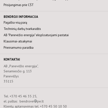
Prisijungimas prie CŠT
BENDROJI INFORMACIJA
Pagalba visą parą
Techninių darbų tvarkaraštis
AB "Panevėžio energija" eksploatuojami pastatai
Klausimai-atsakymai
Prieinamumo paraiška
KONTAKTAI
AB „Panevėžio energija“,
Senamiesčio g. 113
Panevėžys
35115
Tel. +370 45 46 35 25,
el. paštas: bendrove
pe.lt
Klientų aptarnavimas tel. +370 45 50 10 50