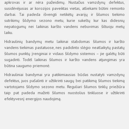
apkrovas ir ar nėra pažeidimų. Nustačius vamzdynų defektus,
susidėvėjusias ar korozijos paveiktas vietas, atliekami būtini remonto
darbai. Tai padeda išvengti netikėtų avarijų ir šilumos tiekimo
sutrikimų šildymo sezono metu, kurie sukeltų kur kas didesnių
nepatogumų nei laikinas karšto vandens nebuvimas šiltuoju metų
laiku.
Hidraulinių bandymų metu laikinai stabdomas šilumos ir karšto
vandens tiekimas pastatuose, nes padidinto slėgio neatlaikytų pastatų
šilumos punktų įrenginiai ir vidaus šildymo sistemos – jie galėtų būti
sugadinti. Todėl laikinas šilumos ir karšto vandens atjungimas yra
būtina saugumo priemonė.
Hidrauliniai bandymai yra patikimiausias būdas nustatyti vamzdynų
defektus, juos pašalinti ir užtikrinti saugų bei patikimą šilumos tiekimą
vartotojams šildymo sezono metu. Reguliari šilumos tinklų priežiūra
taip pat padeda mažinti šilumos nuostolius tinkluose ir užtikrinti
efektyvesnį energijos naudojimą.