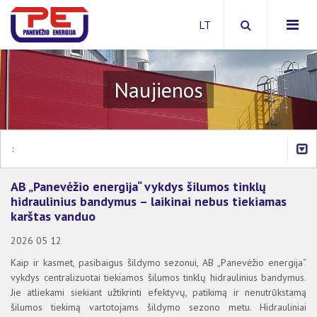
Naujienos
Apie bendrovę
Investicinė politika
:
Paslaugos
Šilumos ir karšto vandens kainos
Viešieji pirkimai
Šilumos suvartojimas daugiabučiuose namuose
AB „Panevėžio energija“ vykdys šilumos tinklų
2026 METAI
Energijos išteklių pirkimai
Šilumos paskirstymo tvarka
Šilumos ir karšto vandens kainos
hidraulinius bandymus – laikinai nebus tiekiamas
ARCHYVAS
Apsaugos zonos
Atsiskaitymas už šilumą ir karštą vandenį
Sutarčių sudarymas
karštas vanduo
Kompensacijos už šilumą ir karštą vandenį
Prisijungimas prie CŠT
Aktuali informacija
2026 05 12
Ar jums priklauso kompensacija?
Šilumos supirkimas iš nepriklausomų šilumos gamintoj
Teisinė informacija
Kaip ir kasmet, pasibaigus šildymo sezonui, AB „Panevėžio energija“
Sutarčių sudarymas/nutraukimas
Dėl savitarnos portalo
Kaip taupyti šilumą
vykdys centralizuotai tiekiamos šilumos tinklų hidraulinius bandymus.
Šilumos punkto modernizacija
Klausimai ir atsakymai
Kitos nuorodos
Jie atliekami siekiant užtikrinti efektyvų, patikimą ir nenutrūkstamą
Klausimai ir atsakymai
šilumos tiekimą vartotojams šildymo sezono metu. Hidrauliniai