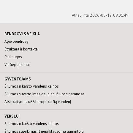
Atnaujinta 2026-05-12 09:01:49
BENDROVĖS VEIKLA
Apie bendrovę
Struktūra ir kontaktai
Paslaugos
Viešieji pirkimai
GYVENTOJAMS
Šilumos ir karšto vandens kainos
Šilumos suvartojimas daugiabučiuose namuose
Atsiskaitymas už šilumą ir karštą vandenį
VERSLUI
Šilumos ir karšto vandens kainos
Šilumos supirkimas iš nepriklausomų gamintojų