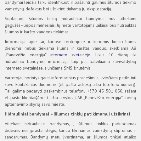
bandymai leidžia laiku identifikuoti ir pašalinti galimus šilumos tiekimo
vamzdynų defektus bei užtikrinti tinkamą jų eksploataciją.
Suplanuoti šilumos tinklų hidrauliniai bandymai bus atliekami
gegužės–liepos mėnesiais. Jų metu vartotojams laikinai bus nutrauktas
šilumos ir karšto vandens tiekimas.
Informacija apie tai, kuriose teritorijose ir kuriomis konkrečiomis
dienomis nebus tiekiama šiluma ir karštas vanduo, skelbiama AB
„Panevėžio energija“
interneto svetainėje
. Likus 10 dienų iki
hidraulinio bandymo, informacija taip pat pateikiama savivaldybių
interneto svetainėse, siunčiama SMS žinutėmis.
Vartotojai, norintys gauti informacinius pranešimus, kviečiami patikslinti
savo kontaktinius duomenis (el. pašto adresą arba telefono numerį).
Tai galima padaryti paskambinus telefonu +370 45 501 050, rašant
el. paštu klientai@pe.lt arba atvykus į AB „Panevėžio energija“ klientų
aptarnavimo skyrių savo mieste.
Hidrauliniai bandymai – šilumos tinklų patikimumui užtikrinti
Atliekant hidraulinius bandymus, į šilumos tinklus paduodamas
didesnis nei įprastai slėgis, kuriuo tikrinamas vamzdynų stiprumas ir
sandarumas. Bandymų metu įvertinama, ar šilumos tinklai atlaiko