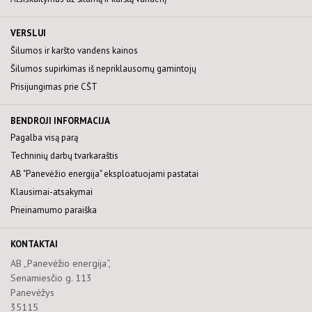
VERSLUI
Šilumos ir karšto vandens kainos
Šilumos supirkimas iš nepriklausomų gamintojų
Prisijungimas prie CŠT
BENDROJI INFORMACIJA
Pagalba visą parą
Techninių darbų tvarkaraštis
AB "Panevėžio energija" eksploatuojami pastatai
Klausimai-atsakymai
Prieinamumo paraiška
KONTAKTAI
AB „Panevėžio energija“,
Senamiesčio g. 113
Panevėžys
35115