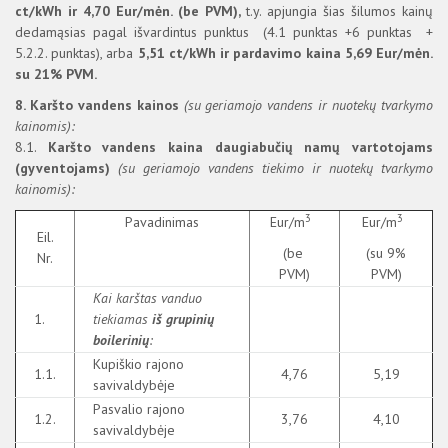
ct/kWh ir 4,70 Eur/mėn. (be PVM),
t.y. apjungia šias šilumos kainų
dedamąsias pagal išvardintus punktus (4.1 punktas +6 punktas +
5.2.2. punktas), arba
5,51 ct/kWh ir pardavimo kaina 5,69 Eur/mėn.
su 21% PVM.
8.
Karšto vandens kainos
(su geriamojo vandens ir nuotekų tvarkymo
kainomis):
8.1.
Karšto vandens kaina daugiabučių namų vartotojams
(gyventojams)
(su geriamojo vandens tiekimo ir nuotekų tvarkymo
kainomis):
3
3
Pavadinimas
Eur/m
Eur/m
Eil.
(be
(su 9%
Nr.
PVM)
PVM)
Kai karštas vanduo
1.
tiekiamas
iš grupinių
boilerinių
:
Kupiškio rajono
1.1.
4,76
5,19
savivaldybėje
Pasvalio rajono
1.2.
3,76
4,10
savivaldybėje