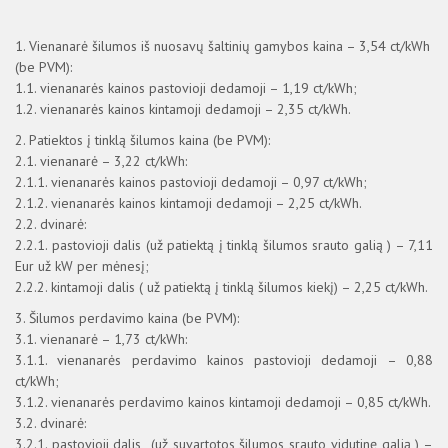
AB „Panevėžio energija“ eksploatuojamų įstaigų sąrašas
1. Vienanarė šilumos iš nuosavų šaltinių gamybos kaina – 3,54 ct/kWh
Pastatų vidaus sistemas eksploatuojančios organizacijos
(be PVM):
Šilumos ir karšto vandens kainų archyvas
1.1. vienanarės kainos pastovioji dedamoji – 1,19 ct/kWh;
Prieinamumo paraiška
1.2. vienanarės kainos kintamoji dedamoji – 2,35 ct/kWh.
TEISINĖ INFORMACIJA
2. Patiektos į tinklą šilumos kaina (be PVM):
2.1. vienanarė – 3,22 ct/kWh:
KAIP TAUPYTI ŠILUMĄ
2.1.1. vienanarės kainos pastovioji dedamoji – 0,97 ct/kWh;
KITOS NUORODOS
2.1.2. vienanarės kainos kintamoji dedamoji – 2,25 ct/kWh.
2.2. dvinarė:
2.2.1. pastovioji dalis (už patiektą į tinklą šilumos srauto galią ) – 7,11
Eur už kW per mėnesį;
2.2.2. kintamoji dalis ( už patiektą į tinklą šilumos kiekį) – 2,25 ct/kWh.
3. Šilumos perdavimo kaina (be PVM):
3.1. vienanarė – 1,73 ct/kWh:
3.1.1. vienanarės perdavimo kainos pastovioji dedamoji – 0,88
ct/kWh;
3.1.2. vienanarės perdavimo kainos kintamoji dedamoji – 0,85 ct/kWh.
3.2. dvinarė:
3.2.1. pastovioji dalis (už suvartotos šilumos srauto vidutinę galią ) –