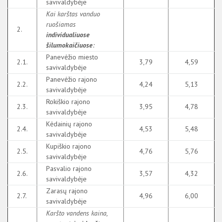
savivaldybėje
Kai karštas vanduo
ruošiamas
2.
individualiuose
šilumokaičiuose
:
Panevėžio miesto
2.1.
3,79
4,59
savivaldybėje
Panevėžio rajono
2.2.
4,24
5,13
savivaldybėje
Rokiškio rajono
2.3.
3,95
4,78
savivaldybėje
Kėdainių rajono
2.4.
4,53
5,48
savivaldybėje
Kupiškio rajono
2.5.
4,76
5,76
savivaldybėje
Pasvalio rajono
2.6.
3,57
4,32
savivaldybėje
Zarasų rajono
2.7.
4,96
6,00
savivaldybėje
Karšto vandens kaina,