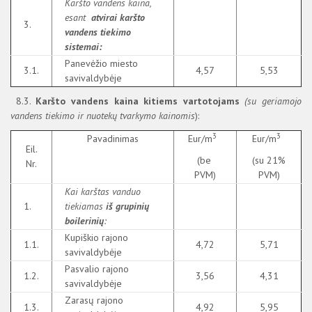
Karšto vandens kaina,
esant
atvirai karšto
3.
vandens tiekimo
sistemai:
Panevėžio miesto
3.1.
4,57
5,53
savivaldybėje
8.3.
Karšto vandens kaina kitiems vartotojams
(su geriamojo
vandens tiekimo ir nuotekų tvarkymo kainomis
):
3
3
Pavadinimas
Eur/m
Eur/m
Eil.
(be
(su 21%
Nr.
PVM)
PVM)
Kai karštas vanduo
1.
tiekiamas
iš grupinių
boilerinių
:
Kupiškio rajono
1.1.
4,72
5,71
savivaldybėje
Pasvalio rajono
1.2.
3,56
4,31
savivaldybėje
Zarasų rajono
1.3.
4,92
5,95