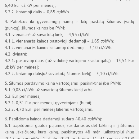
6,40 Eur už kW per mėnesį;
3.2.2. kintamoji dalis – 0,85 ct/kWh.
4. Patiektos iki gyvenamųjų namų ir kitų pastatų šilumos įvadų
(punktų), šilumos kainos be PVM:
4.1. vienanarė už suvartotą kiekį – 4,95 ct/kWh:
4.1.1. vienanarės kainos pastovioji dedamoji – 1,85 ct/kWh;
4.1.2. vienanarės kainos kintamoji dedamoji – 3,10 ct/kWh.
4.2. dvinarė:
4.2.1. pastovioji dalis ( už vidutinę vartojimo srauto galią) – 13,51 Eur
už kW per mėnesį;
4.2.2. kintamoji dalis(už suvartotą šilumos kiekį) – 3,10 ct/kWh.
5. Šilumos pardavimo kaina vartotojams pasirinktinai (be PVM):
5.1. 0,08 ct/kWh už suvartotą šilumos kiekį arba ,
5.2. Eur per mėnesį:
5.2.1. 0,51 Eur per mėnesį gyventojams (butui);
5.2.2. 4,70 Eur per mėnesį kitiems vartotojams.
6. Papildoma kainos dedamoji sudaro (-0,40 ct/kWh):
6.1. papildomai gautos pajamos, susidariusios dėl faktinių ir į šilumos
kainą įskaičiuotų kuro kainų, paskirstytos 48 mėn. laikotarpiui (nuo
2017 m. rugpjūčio 1 d. iki 2021 m. liepos 31 d.), sudaro (-0,08)