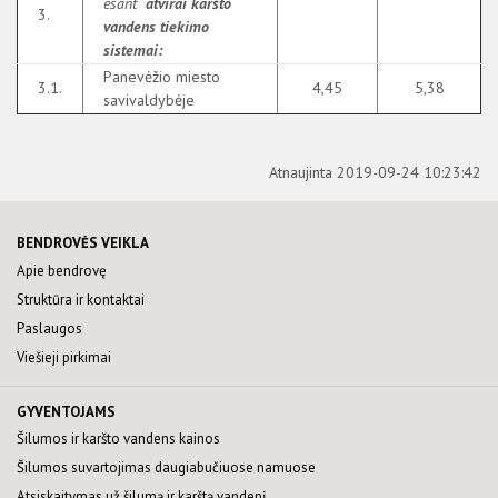
esant
atvirai karšto
3.
vandens tiekimo
sistemai:
Panevėžio miesto
3.1.
4,45
5,38
savivaldybėje
Atnaujinta 2019-09-24 10:23:42
BENDROVĖS VEIKLA
Apie bendrovę
Struktūra ir kontaktai
Paslaugos
Viešieji pirkimai
GYVENTOJAMS
Šilumos ir karšto vandens kainos
Šilumos suvartojimas daugiabučiuose namuose
Atsiskaitymas už šilumą ir karštą vandenį