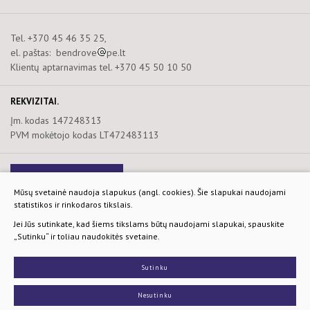
Tel. +370 45 46 35 25,
el. paštas: bendrove
pe.lt
Klientų aptarnavimas tel. +370 45 50 10 50
REKVIZITAI.
Įm. kodas 147248313
PVM mokėtojo kodas LT472483113
Naujienlaiškis
Mūsų svetainė naudoja slapukus (angl. cookies). Šie slapukai naudojami
statistikos ir rinkodaros tikslais.
Privatumo ir slapukų politika
Jei Jūs sutinkate, kad šiems tikslams būtų naudojami slapukai, spauskite
„Sutinku“ ir toliau naudokitės svetaine.
© 2026. Visos teisės saugomos.
Sprendimas:
TEXUS
Sutinku
Nesutinku
Slapukų parinktys