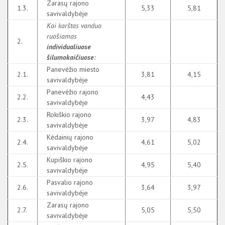
Zarasų rajono
1.3.
5,33
5,81
savivaldybėje
Kai karštas vanduo
ruošiamas
2.
individualiuose
šilumokaičiuose
:
Panevėžio miesto
2.1.
3,81
4,15
savivaldybėje
Panevėžio rajono
2.2.
4,43
savivaldybėje
Rokiškio rajono
2.3.
3,97
4,83
savivaldybėje
Kėdainių rajono
2.4.
4,61
5,02
savivaldybėje
Kupiškio rajono
2.5.
4,95
5,40
savivaldybėje
Pasvalio rajono
2.6.
3,64
3,97
savivaldybėje
Zarasų rajono
2.7.
5,05
5,50
savivaldybėje