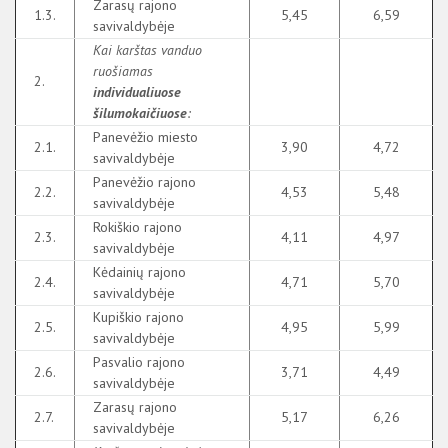
Zarasų rajono
1.3.
5,45
6,59
savivaldybėje
Kai karštas vanduo
ruošiamas
2.
individualiuose
šilumokaičiuose
:
Panevėžio miesto
2.1.
3,90
4,72
savivaldybėje
Panevėžio rajono
2.2.
4,53
5,48
savivaldybėje
Rokiškio rajono
2.3.
4,11
4,97
savivaldybėje
Kėdainių rajono
2.4.
4,71
5,70
savivaldybėje
Kupiškio rajono
2.5.
4,95
5,99
savivaldybėje
Pasvalio rajono
2.6.
3,71
4,49
savivaldybėje
Zarasų rajono
2.7.
5,17
6,26
savivaldybėje