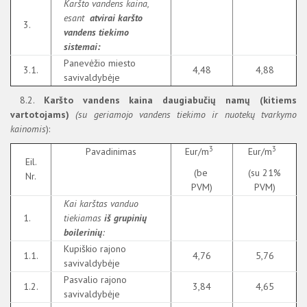
Karšto vandens kaina,
esant
atvirai karšto
3.
vandens tiekimo
sistemai:
Panevėžio miesto
3.1.
4,48
4,88
savivaldybėje
8.2.
Karšto vandens kaina daugiabučių namų (kitiems
vartotojams)
(su geriamojo vandens tiekimo ir nuotekų tvarkymo
kainomis
):
3
3
Pavadinimas
Eur/m
Eur/m
Eil.
(be
(su 21%
Nr.
PVM)
PVM)
Kai karštas vanduo
1.
tiekiamas
iš grupinių
boilerinių
:
Kupiškio rajono
1.1.
4,76
5,76
savivaldybėje
Pasvalio rajono
1.2.
3,84
4,65
savivaldybėje