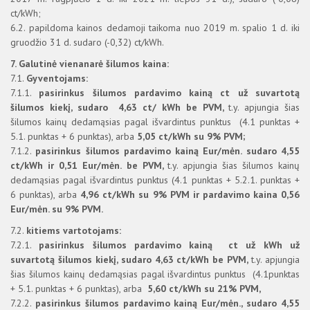
ct/kWh;
6.2. papildoma kainos dedamoji taikoma nuo 2019 m. spalio 1 d. iki
gruodžio 31 d. sudaro (-0,32) ct/kWh.
7.
Galutinė vienanarė šilumos kaina:
7.1.
Gyventojams:
7.1.1.
pasirinkus šilumos pardavimo kainą ct už suvartotą
šilumos kiekį, sudaro 4,63 ct/ kWh be PVM,
t.y. apjungia šias
šilumos kainų dedamąsias pagal išvardintus punktus (4.1 punktas +
5.1. punktas + 6 punktas), arba
5,05 ct/kWh su 9% PVM;
7.1.2.
pasirinkus šilumos pardavimo kainą Eur/mėn. sudaro 4,55
ct/kWh ir 0,51 Eur/mėn.
be PVM,
t.y. apjungia šias šilumos kainų
dedamąsias pagal išvardintus punktus (4.1 punktas + 5.2.1. punktas +
6 punktas), arba
4,96 ct/kWh su 9% PVM ir pardavimo kaina 0,56
Eur/mėn. su 9% PVM.
7.2.
kitiems vartotojams:
7.2.1.
pasirinkus šilumos pardavimo kainą ct už kWh už
suvartotą šilumos kiekį, sudaro 4,63 ct/kWh be PVM,
t.y. apjungia
šias šilumos kainų dedamąsias pagal išvardintus punktus (4.1punktas
+ 5.1. punktas + 6 punktas), arba
5,60 ct/kWh su 21% PVM,
7.2.2.
pasirinkus šilumos pardavimo kainą Eur/mėn., sudaro 4,55