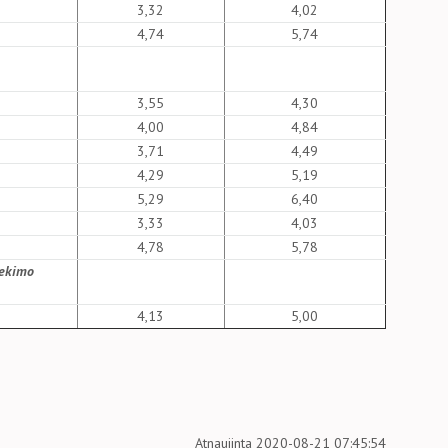
3,32
4,02
4,74
5,74
3,55
4,30
4,00
4,84
3,71
4,49
4,29
5,19
5,29
6,40
3,33
4,03
4,78
5,78
iekimo
4,13
5,00
Atnaujinta 2020-08-21 07:45:54