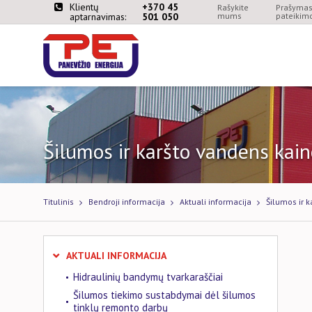
Klientų
+370 45
Rašykite
Prašymas 
aptarnavimas:
501 050
mums
pateikimo
Šilumos ir karšto vandens kain
Titulinis
Bendroji informacija
Aktuali informacija
Šilumos ir 
AKTUALI INFORMACIJA
Hidraulinių bandymų tvarkaraščiai
Šilumos tiekimo sustabdymai dėl šilumos
tinklų remonto darbų