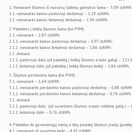
1. Vienanarė šilumos iš nuosavų šaltinių gamybos kaina – 3,09 ct/kWh
1.1. vienanarės kainos pastovioji dedamoji – 1,19 ct/kWh;
1.2. vienanarės kainos kintamoji dedamoji – 1,90 ct/kWh.
2. Patiektos į tinklą šilumos kaina (be PVM):
2.1. vienanarė – 2,83 ct/kWh:
2.1.1. vienanarės kainos pastovioji dedamoji – 0,97 ct/kWh;
2.1.2. vienanarės kainos kintamoji dedamoji – 1,86 ct/kWh;
2.2. dvinarė:
2.2.1. pastovioji dalis (už patiektą į tinklą šilumos srauto galią) – 7,1
2.2.2. kintamoji dalis (už patiektą į tinklą šilumos kiekį) – 1,86 ct/kWh.
3. Šilumos perdavimo kaina (be PVM):
3.1. vienanarė – 1,64 ct/kWh:
3.1.1. vienanarės perdavimo kainos pastovioji dedamoji – 0,88 ct/kWh
3.1.2. vienanarės perdavimo kainos kintamoji dedamoji – 0,76 ct/kWh.
3.2. dvinarė:
3.2.1. pastovioji dalis (už suvartotos šilumos srauto vidutinę galią ) 
3.2.2. kintamoji dalis – 0,76 ct/kWh.
4. Patiektos iki gyvenamųjų namų ir kitų pastatų šilumos įvadų (punkt
4.1. vienanarė už suvartotą kiekį – 4,47 ct/kWh: