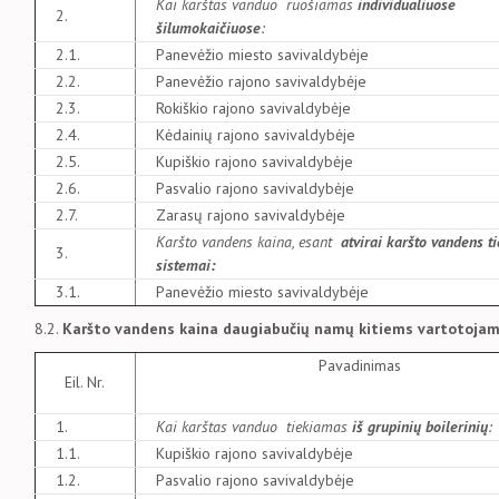
Kai karštas vanduo ruošiamas
individualiuose
2.
šilumokaičiuose
:
2.1.
Panevėžio miesto savivaldybėje
2.2.
Panevėžio rajono savivaldybėje
2.3.
Rokiškio rajono savivaldybėje
2.4.
Kėdainių rajono savivaldybėje
2.5.
Kupiškio rajono savivaldybėje
2.6.
Pasvalio rajono savivaldybėje
2.7.
Zarasų rajono savivaldybėje
Karšto vandens kaina, esant
atvirai karšto vandens t
3.
sistemai:
3.1.
Panevėžio miesto savivaldybėje
8.2.
Karšto vandens kaina daugiabučių namų kitiems vartotoja
Pavadinimas
Eil. Nr.
1.
Kai karštas vanduo tiekiamas
iš grupinių boilerinių
:
1.1.
Kupiškio rajono savivaldybėje
1.2.
Pasvalio rajono savivaldybėje