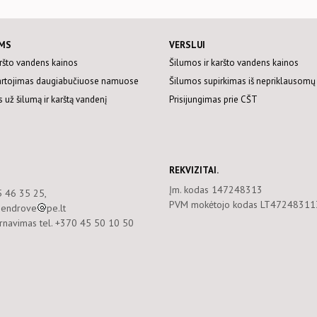
MS
VERSLUI
aršto vandens kainos
Šilumos ir karšto vandens kainos
artojimas daugiabučiuose namuose
Šilumos supirkimas iš nepriklausomų
 už šilumą ir karštą vandenį
Prisijungimas prie CŠT
REKVIZITAI.
Įm. kodas 147248313
5 46 35 25,
PVM mokėtojo kodas LT47248311
 bendrove
pe.lt
arnavimas tel. +370 45 50 10 50