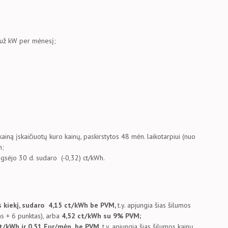
r už kW per mėnesį;
kainą įskaičiuotų kuro kainų, paskirstytos 48 mėn. laikotarpiui (nuo
h;
ugsėjo 30 d. sudaro (-0,32) ct/kWh.
s kiekį, sudaro 4,15 ct/kWh be PVM,
t.y. apjungia šias šilumos
s + 6 punktas), arba
4,52 ct/kWh su 9% PVM;
t/kWh ir 0,51 Eur/mėn.
be PVM,
t.y. apjungia šias šilumos kainų