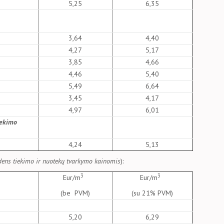
5,25
6,35
3,64
4,40
4,27
5,17
3,85
4,66
4,46
5,40
5,49
6,64
3,45
4,17
4,97
6,01
iekimo
4,24
5,13
dens tiekimo ir nuotekų tvarkymo kainomis
):
3
3
Eur/m
Eur/m
(be PVM)
(su 21% PVM)
5,20
6,29