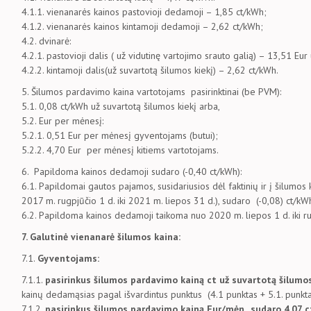
4.1.1. vienanarės kainos pastovioji dedamoji – 1,85 ct/kWh;
4.1.2. vienanarės kainos kintamoji dedamoji – 2,62 ct/kWh;
4.2. dvinarė:
4.2.1. pastovioji dalis ( už vidutinę vartojimo srauto galią) – 13,51 Eu
4.2.2. kintamoji dalis(už suvartotą šilumos kiekį) – 2,62 ct/kWh.
5. Šilumos pardavimo kaina vartotojams pasirinktinai (be PVM):
5.1. 0,08 ct/kWh už suvartotą šilumos kiekį arba,
5.2. Eur per mėnesį:
5.2.1. 0,51 Eur per mėnesį gyventojams (butui);
5.2.2. 4,70 Eur per mėnesį kitiems vartotojams.
6. Papildoma kainos dedamoji sudaro (-0,40 ct/kWh):
6.1. Papildomai gautos pajamos, susidariusios dėl faktinių ir į šilumos 
2017 m. rugpjūčio 1 d. iki 2021 m. liepos 31 d.), sudaro (-0,08) ct/kW
6.2. Papildoma kainos dedamoji taikoma nuo 2020 m. liepos 1 d. iki r
7.
Galutinė vienanarė šilumos kaina:
7.1.
Gyventojams:
7.1.1.
pasirinkus šilumos pardavimo kainą ct už suvartotą šilumo
kainų dedamąsias pagal išvardintus punktus (4.1 punktas + 5.1. punkta
7.1.2.
pasirinkus šilumos pardavimo kainą Eur/mėn., sudaro 4,07 c