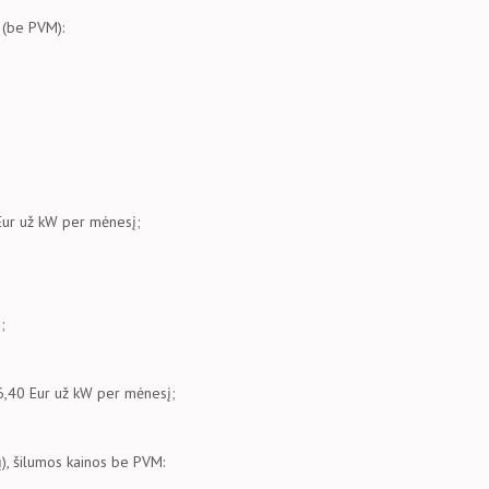
 (be PVM):
1 Eur už kW per mėnesį;
;
– 6,40 Eur už kW per mėnesį;
ų), šilumos kainos be PVM: