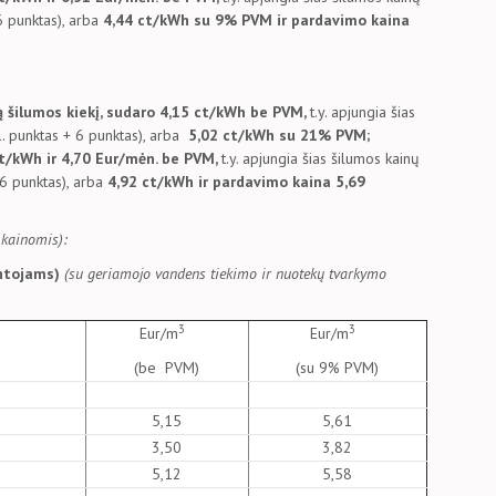
6 punktas), arba
4,44 ct/kWh su 9% PVM ir pardavimo kaina
 šilumos kiekį, sudaro 4,15 ct/kWh be PVM,
t.y. apjungia šias
. punktas + 6 punktas), arba
5,02 ct/kWh su 21% PVM;
ct/kWh ir 4,70 Eur/mėn. be PVM,
t.y. apjungia šias šilumos kainų
6 punktas), arba
4,92 ct/kWh ir pardavimo kaina 5,69
 kainomis):
entojams)
(su geriamojo vandens tiekimo ir nuotekų tvarkymo
3
3
Eur/m
Eur/m
(be PVM)
(su 9% PVM)
5,15
5,61
3,50
3,82
5,12
5,58