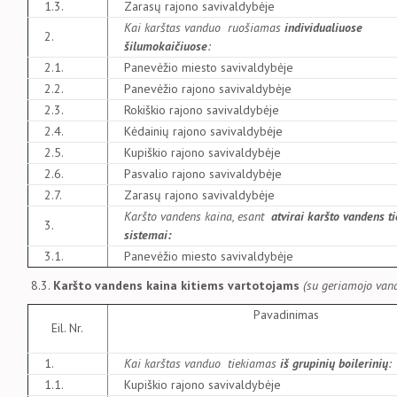
1.3.
Zarasų rajono savivaldybėje
Kai karštas vanduo ruošiamas
individualiuose
2.
šilumokaičiuose
:
2.1.
Panevėžio miesto savivaldybėje
2.2.
Panevėžio rajono savivaldybėje
2.3.
Rokiškio rajono savivaldybėje
2.4.
Kėdainių rajono savivaldybėje
2.5.
Kupiškio rajono savivaldybėje
2.6.
Pasvalio rajono savivaldybėje
2.7.
Zarasų rajono savivaldybėje
Karšto vandens kaina, esant
atvirai karšto vandens t
3.
sistemai:
3.1.
Panevėžio miesto savivaldybėje
8.3.
Karšto vandens kaina kitiems vartotojams
(su geriamojo van
Pavadinimas
Eil. Nr.
1.
Kai karštas vanduo tiekiamas
iš grupinių boilerinių
:
1.1.
Kupiškio rajono savivaldybėje