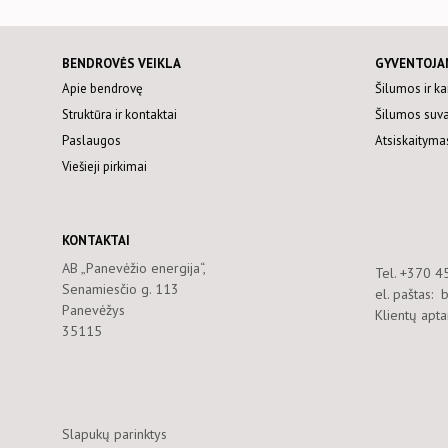
BENDROVĖS VEIKLA
GYVENTOJA
Apie bendrovę
Šilumos ir k
Struktūra ir kontaktai
Šilumos suv
Paslaugos
Atsiskaitymas
Viešieji pirkimai
KONTAKTAI
AB „Panevėžio energija“,
Tel. +370 4
Senamiesčio g. 113
el. paštas:
Panevėžys
Klientų apt
35115
Slapukų parinktys