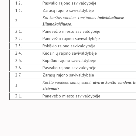
1.2.
Pasvalio rajono savivaldybėje
1.3.
Zarasų rajono savivaldybėje
Kai karštas vanduo ruošiamas
individualiuose
2.
šilumokaičiuose
:
2.1.
Panevėžio miesto savivaldybėje
2.2.
Panevėžio rajono savivaldybėje
2.3.
Rokiškio rajono savivaldybėje
2.4.
Kėdainių rajono savivaldybėje
2.5.
Kupiškio rajono savivaldybėje
2.6.
Pasvalio rajono savivaldybėje
2.7.
Zarasų rajono savivaldybėje
Karšto vandens kaina, esant
atvirai karšto vandens t
3.
sistemai:
3.1.
Panevėžio miesto savivaldybėje