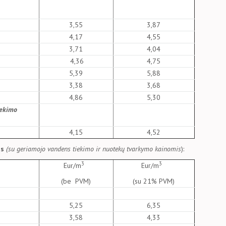
3,55
3,87
4,17
4,55
3,71
4,04
4,36
4,75
5,39
5,88
3,38
3,68
4,86
5,30
iekimo
4,15
4,52
ms
(su geriamojo vandens tiekimo ir nuotekų tvarkymo kainomis
):
3
3
Eur/m
Eur/m
(be PVM)
(su 21% PVM)
5,25
6,35
3,58
4,33