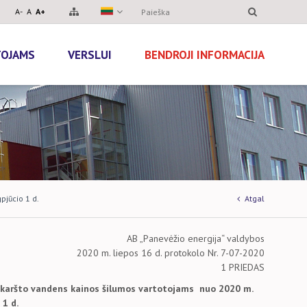
A-
A
A+
TOJAMS
VERSLUI
BENDROJI INFORMACIJA
pjūcio 1 d.
Atgal
AB „Panevėžio energija“ valdybos
2020 m. liepos 16 d. protokolo Nr. 7-07-2020
 PRIEDAS
ir karšto vandens kainos šilumos vartotojams nuo 2020 m.
 1 d.