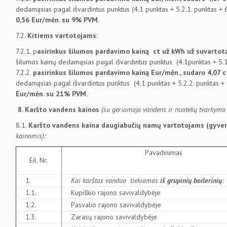
dedamąsias pagal išvardintus punktus (4.1 punktas + 5.2.1. punktas + 
0,56 Eur/mėn. su 9% PVM.
7.2.
Kitiems vartotojams:
7.2.1. p
asirinkus šilumos pardavimo kainą ct už kWh už suvartotą
šilumos kainų dedamąsias pagal išvardintus punktus (4.1punktas + 5.1
7.2.2.
pasirinkus šilumos pardavimo kainą Eur/mėn., sudaro 4,07 
dedamąsias pagal išvardintus punktus (4.1 punktas + 5.2.2. punktas + 
Eur/mėn. su 21% PVM.
8.
Karšto vandens kainos
(su geriamojo vandens ir nuotekų tvarkymo
8.1.
Karšto vandens kaina daugiabučių namų vartotojams (gyv
kainomis):
Pavadinimas
Eil. Nr.
1.
Kai karštas vanduo tiekiamas
iš grupinių boilerinių
:
1.1.
Kupiškio rajono savivaldybėje
1.2.
Pasvalio rajono savivaldybėje
1.3.
Zarasų rajono savivaldybėje