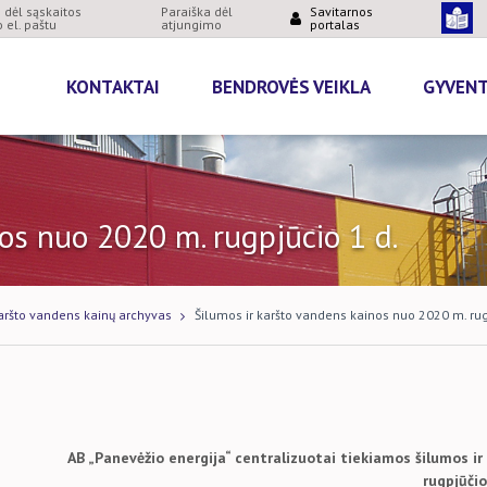
dėl sąskaitos
Paraiška dėl
Savitarnos
 el. paštu
atjungimo
portalas
KONTAKTAI
BENDROVĖS VEIKLA
GYVEN
os nuo 2020 m. rugpjūcio 1 d.
karšto vandens kainų archyvas
Šilumos ir karšto vandens kainos nuo 2020 m. rug
1
AB „Panevėžio energija“ centralizuotai tiekiamos šilumos 
rugpjūčio