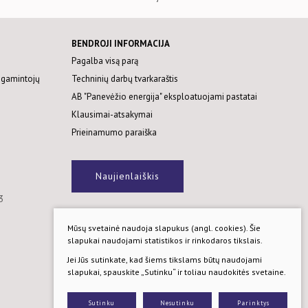
BENDROJI INFORMACIJA
Pagalba visą parą
 gamintojų
Techninių darbų tvarkaraštis
AB "Panevėžio energija" eksploatuojami pastatai
Klausimai-atsakymai
Prieinamumo paraiška
Naujienlaiškis
3
Privatumo ir slapukų politika
Mūsų svetainė naudoja slapukus (angl. cookies). Šie
© 2026. Visos teisės saugomos.
slapukai naudojami statistikos ir rinkodaros tikslais.
Sprendimas:
TEXUS
Jei Jūs sutinkate, kad šiems tikslams būtų naudojami
slapukai, spauskite „Sutinku“ ir toliau naudokitės svetaine.
Sutinku
Nesutinku
Parinktys