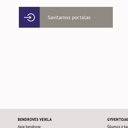
Savitarnos portalas
BENDROVĖS VEIKLA
GYVENTOJA
Apie bendrovę
Šilumos ir k