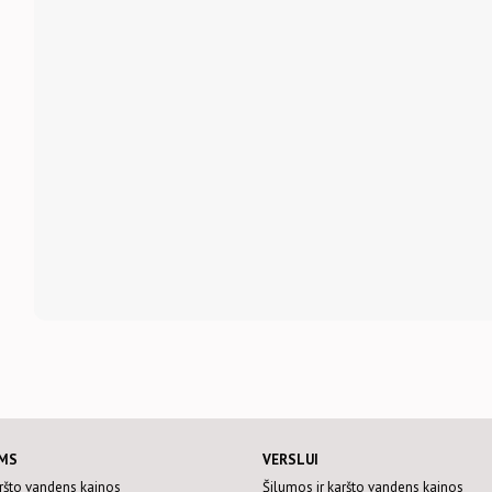
MS
VERSLUI
aršto vandens kainos
Šilumos ir karšto vandens kainos