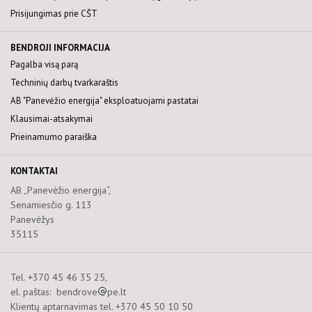
PASLAUGOS
Prisijungimas prie CŠT
VIEŠIEJI PIRKIMAI
BENDROJI INFORMACIJA
ENERGIJOS IŠTEKLIŲ PIRKIMAI
Pagalba visą parą
APSAUGOS ZONOS
Techninių darbų tvarkaraštis
AB "Panevėžio energija" eksploatuojami pastatai
Klausimai-atsakymai
Prieinamumo paraiška
KONTAKTAI
AB „Panevėžio energija“,
Senamiesčio g. 113
Panevėžys
35115
Tel. +370 45 46 35 25,
el. paštas: bendrove
pe.lt
Klientų aptarnavimas tel. +370 45 50 10 50