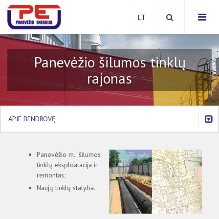
Panevėžio šilumos tinklų
rajonas
Apie bendrovę
Investicinė politika
Paslaugos
APIE BENDROVĘ
Viešieji pirkimai
Energijos išteklių pirkimai
APIE BENDROVĘ
Apsaugos zonos
Panevėžio m. šilumos
Bendrovės istorija
tinklų eksploatacija ir
Struktūra ir kontaktai
remontas;
Lūkesčių raštas
Naujų tinklų statyba.
Veiklos strateginis planas
Šilumos ir karšto vandens kainos
Veiklos ataskaitos
Šilumos suvartojimas daugiabučiuose namuose