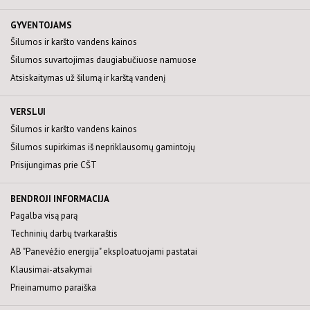
GYVENTOJAMS
Šilumos ir karšto vandens kainos
Šilumos suvartojimas daugiabučiuose namuose
Atsiskaitymas už šilumą ir karštą vandenį
VERSLUI
Šilumos ir karšto vandens kainos
Šilumos supirkimas iš nepriklausomų gamintojų
Prisijungimas prie CŠT
BENDROJI INFORMACIJA
Pagalba visą parą
Techninių darbų tvarkaraštis
AB "Panevėžio energija" eksploatuojami pastatai
Klausimai-atsakymai
Prieinamumo paraiška