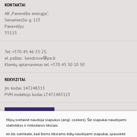
KONTAKTAI
AB „Panevėžio energija“,
Senamiesčio g. 113
Panevėžys
35115
Tel. +370 45 46 35 25,
el. paštas: bendrove
pe.lt
Klientų aptarnavimas tel. +370 45 50 10 50
REKVIZITAI.
Įm. kodas 147248313
PVM mokėtojo kodas LT472483113
Naujienlaiškis
Mūsų svetainė naudoja slapukus (angl. cookies). Šie slapukai naudojami
statistikos ir rinkodaros tikslais.
Privatumo ir slapukų politika
Jei Jūs sutinkate, kad šiems tikslams būtų naudojami slapukai, spauskite