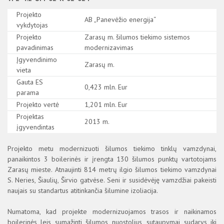
Šilumos paskirstymo tvarka
Šilumos ir karšto vandens kainos
Europos Sąjungos investicijos
Projekto
Atsiskaitymas už šilumą ir karštą vandenį
Sutarčių sudarymas
AB „Panevėžio energija“
Nacionalinės investicijos
vykdytojas
Kompensacijos už šilumą ir karštą vandenį
Prisijungimas prie CŠT
Aktuali informacija
Aplinkosauga
Projekto
Zarasų m. šilumos tiekimo sistemos
Ar jums priklauso kompensacija?
Šilumos supirkimas iš nepriklausomų šilumos gamintoj
Teisinė informacija
pavadinimas
modernizavimas
PASLAUGOS
Sutarčių sudarymas/nutraukimas
Dėl savitarnos portalo
Kaip taupyti šilumą
Įgyvendinimo
Zarasų m.
Šilumos punkto modernizacija
Klausimai ir atsakymai
Kitos nuorodos
VIEŠIEJI PIRKIMAI
vieta
Klausimai ir atsakymai
Gauta ES
0,423 mln. Eur
ENERGIJOS IŠTEKLIŲ PIRKIMAI
parama
Projekto vertė
1,201 mln. Eur
APSAUGOS ZONOS
Projektas
2013 m.
įgyvendintas
Projekto metu modernizuoti šilumos tiekimo tinklų vamzdynai,
panaikintos 3 boilerinės ir įrengta 130 šilumos punktų vartotojams
Zarasų mieste. Atnaujinti 814 metrų ilgio šilumos tiekimo vamzdynai
S. Neries, Šiaulių, Širvio gatvėse. Seni ir susidėvėję vamzdžiai pakeisti
naujais su standartus atitinkančia šilumine izoliacija.
Numatoma, kad projekte modernizuojamos trasos ir naikinamos
boilerinės leis sumažinti šilumos nuostolius, sutaupymai sudarys iki