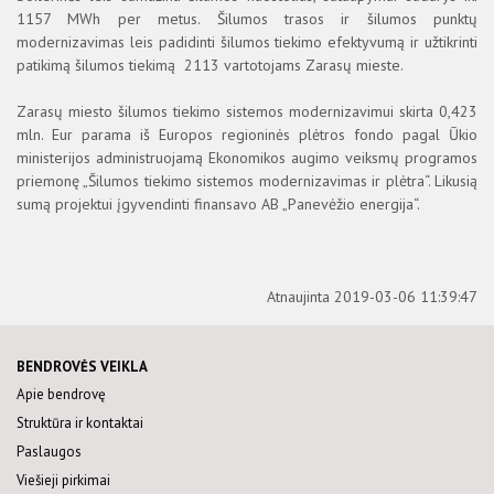
1157 MWh per metus. Šilumos trasos ir šilumos punktų
modernizavimas leis padidinti šilumos tiekimo efektyvumą ir užtikrinti
patikimą šilumos tiekimą 2113 vartotojams Zarasų mieste.
Zarasų miesto šilumos tiekimo sistemos modernizavimui skirta 0,423
mln. Eur parama iš Europos regioninės plėtros fondo pagal Ūkio
ministerijos administruojamą Ekonomikos augimo veiksmų programos
priemonę „Šilumos tiekimo sistemos modernizavimas ir plėtra“. Likusią
sumą projektui įgyvendinti finansavo AB „Panevėžio energija“.
Atnaujinta 2019-03-06 11:39:47
BENDROVĖS VEIKLA
Apie bendrovę
Struktūra ir kontaktai
Paslaugos
Viešieji pirkimai